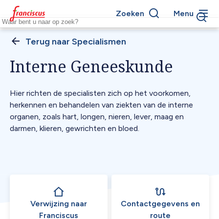
Overslaan
Zoeken
Menu
en
Keywords
naar
de
Specialismen
Kruimelpad
inhoud
Interne Geneeskunde
gaan
Hier richten de specialisten zich op het voorkomen,
herkennen en behandelen van ziekten van de interne
organen, zoals hart, longen, nieren, lever, maag en
darmen, klieren, gewrichten en bloed.
Verwijzing naar
Contactgegevens en
Franciscus
route