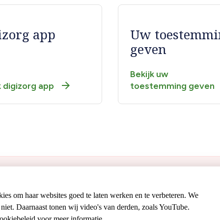
izorg app
Uw toestemmi
geven
Bekijk uw
k digizorg app
toestemming geven
zoek
Patiëntenzorg
kies om haar websites goed te laten werken en te verbeteren. We
niet. Daarnaast tonen wij video's van derden, zoals YouTube.
map
Privacyverklaring
ookiebeleid
voor meer informatie.