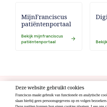
MijnFranciscus
Dig
patiëntenportaal
Bekijk mijnfranciscus
patiëntenportaal
Bekij
Home
Uw afspraak
Uw opname
Op be
Deze website gebruikt cookies
Hoofdnavigatie
Franciscus maakt gebruik van functionele en analytische coo
slaan hierbij geen persoonsgegevens op en volgen bezoekers 
(footer)
Disclaimer
Cookies
Cliëntenraad
Colofon
Site
Deze partijen kunnen hun eigen cookies plaatsen. Lees ons
c