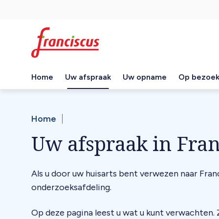
Overslaan
Top
en
naar
navigation
de
inhoud
gaan
Home
Uw afspraak
Uw opname
Op bezoe
Hoofdnavigatie
Home
Kruimelpad
Uw afspraak in Fran
Als u door uw huisarts bent verwezen naar Franci
onderzoeksafdeling.
Op deze pagina leest u wat u kunt verwachten.