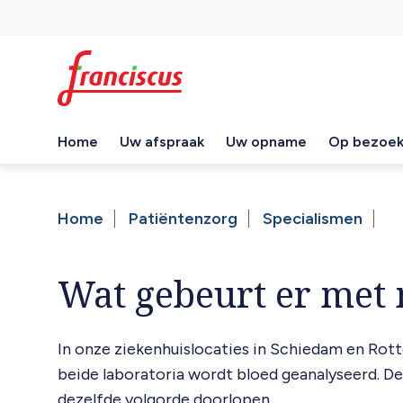
Overslaan
Top
en
naar
navigation
de
inhoud
gaan
Home
Uw afspraak
Uw opname
Op bezoe
Hoofdnavigatie
Home
Patiëntenzorg
Specialismen
Kruimelpad
Wat gebeurt er met 
In onze ziekenhuislocaties in Schiedam en Rott
beide laboratoria wordt bloed geanalyseerd. D
dezelfde volgorde doorlopen.