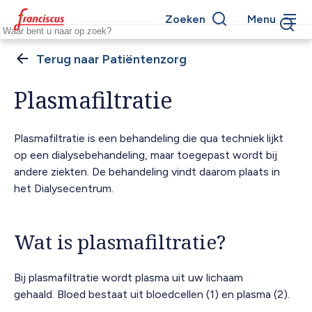
Overslaan
Zoeken
Menu
en
Keywords
naar
de
Patiëntenzorg
Kruimelpad
inhoud
gaan
Plasmafiltratie
Plasmafiltratie is een behandeling die qua techniek lijkt
op een dialysebehandeling, maar toegepast wordt bij
andere ziekten. De behandeling vindt daarom plaats in
het Dialysecentrum.
Wat is plasmafiltratie?
Bij plasmafiltratie wordt plasma uit uw lichaam
gehaald. Bloed bestaat uit bloedcellen (1) en plasma (2).