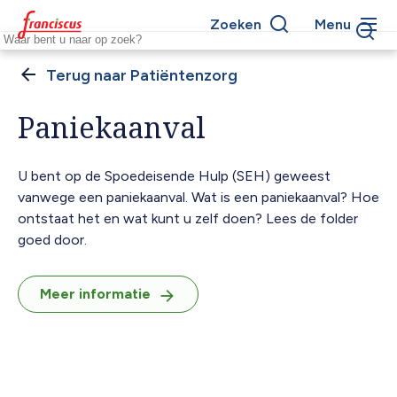
Overslaan
Zoeken
Menu
en
Keywords
naar
de
Patiëntenzorg
Kruimelpad
inhoud
gaan
Paniekaanval
U bent op de Spoedeisende Hulp (SEH) geweest
vanwege een paniekaanval. Wat is een paniekaanval? Hoe
ontstaat het en wat kunt u zelf doen? Lees de folder
goed door.
Meer informatie