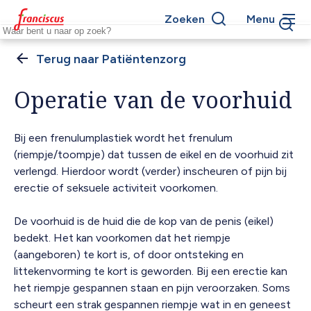
Overslaan
Zoeken
Menu
en
Keywords
naar
de
Patiëntenzorg
Kruimelpad
inhoud
gaan
Operatie van de voorhuid
Bij een frenulumplastiek wordt het frenulum
(riempje/toompje) dat tussen de eikel en de voorhuid zit
verlengd. Hierdoor wordt (verder) inscheuren of pijn bij
erectie of seksuele activiteit voorkomen.
De voorhuid is de huid die de kop van de penis (eikel)
bedekt. Het kan voorkomen dat het riempje
(aangeboren) te kort is, of door ontsteking en
littekenvorming te kort is geworden. Bij een erectie kan
het riempje gespannen staan en pijn veroorzaken. Soms
scheurt een strak gespannen riempje wat in en geneest