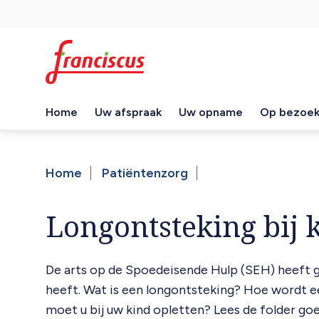
Overslaan
Top
en
naar
navigation
de
inhoud
gaan
Home
Uw afspraak
Uw opname
Op bezoe
Hoofdnavigatie
Home
Patiëntenzorg
Kruimelpad
Longontsteking bij 
De arts op de Spoedeisende Hulp (SEH) heeft g
heeft. Wat is een longontsteking? Hoe wordt 
moet u bij uw kind opletten? Lees de folder go