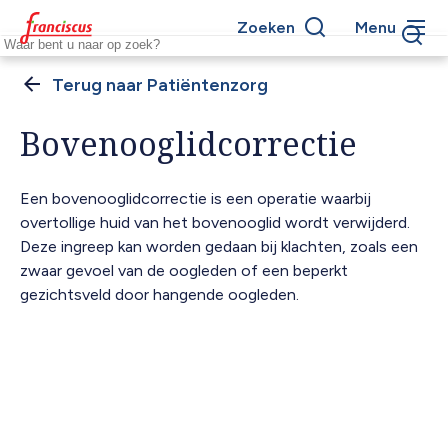
Overslaan
Zoeken
Menu
en
Keywords
naar
de
Patiëntenzorg
Kruimelpad
inhoud
gaan
Bovenooglidcorrectie
Een bovenooglidcorrectie is een operatie waarbij
overtollige huid van het bovenooglid wordt verwijderd.
Deze ingreep kan worden gedaan bij klachten, zoals een
zwaar gevoel van de oogleden of een beperkt
gezichtsveld door hangende oogleden.
Indiveo
URL