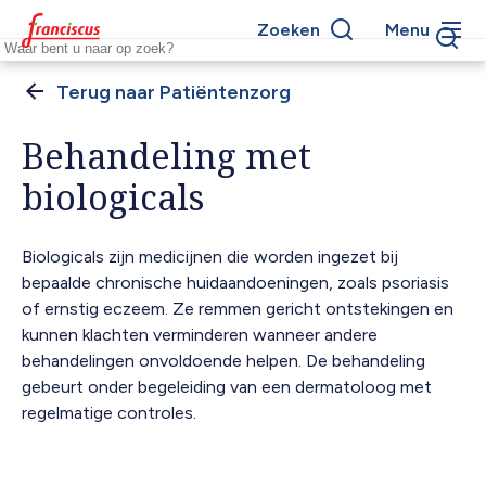
Overslaan
Zoeken
Menu
en
Keywords
naar
de
Patiëntenzorg
Kruimelpad
inhoud
gaan
Behandeling met
biologicals
Biologicals zijn medicijnen die worden ingezet bij
bepaalde chronische huidaandoeningen, zoals psoriasis
of ernstig eczeem. Ze remmen gericht ontstekingen en
kunnen klachten verminderen wanneer andere
behandelingen onvoldoende helpen. De behandeling
gebeurt onder begeleiding van een dermatoloog met
regelmatige controles.