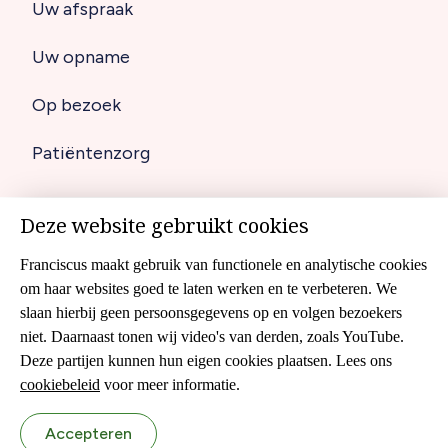
Uw afspraak
(footer)
Uw opname
Op bezoek
Patiëntenzorg
Deze website gebruikt cookies
Disclaimer
Footer
Franciscus maakt gebruik van functionele en analytische cookies
Cookies
om haar websites goed te laten werken en te verbeteren. We
navigation
slaan hierbij geen persoonsgegevens op en volgen bezoekers
Cliëntenraad
niet. Daarnaast tonen wij video's van derden, zoals YouTube.
Colofon
Deze partijen kunnen hun eigen cookies plaatsen. Lees ons
cookiebeleid
voor meer informatie.
Sitemap
Accepteren
Privacyverklaring