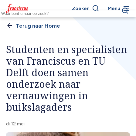
Overslaan
Zoeken
Menu
en
Keywords
naar
de
Home
Kruimelpad
inhoud
gaan
Studenten en specialisten
van Franciscus en TU
Delft doen samen
onderzoek naar
vernauwingen in
buikslagaders
di 12 mei