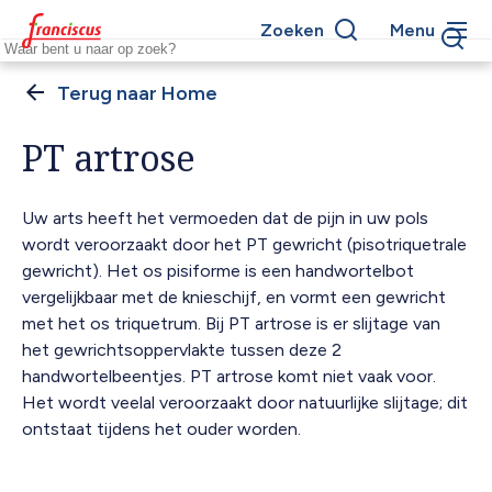
Overslaan
Zoeken
Menu
en
Keywords
naar
de
Home
Kruimelpad
inhoud
gaan
PT artrose
Uw arts heeft het vermoeden dat de pijn in uw pols
wordt veroorzaakt door het PT gewricht (pisotriquetrale
gewricht). Het os pisiforme is een handwortelbot
vergelijkbaar met de knieschijf, en vormt een gewricht
met het os triquetrum. Bij PT artrose is er slijtage van
het gewrichtsoppervlakte tussen deze 2
handwortelbeentjes. PT artrose komt niet vaak voor.
Het wordt veelal veroorzaakt door natuurlijke slijtage; dit
ontstaat tijdens het ouder worden.