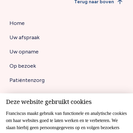
Terug naar boven
Home
Hoofdnavigatie
Uw afspraak
(footer)
Uw opname
Op bezoek
Patiëntenzorg
Deze website gebruikt cookies
Disclaimer
Footer
Franciscus maakt gebruik van functionele en analytische cookies
Cookies
navigation
om haar websites goed te laten werken en te verbeteren. We
slaan hierbij geen persoonsgegevens op en volgen bezoekers
Cliëntenraad