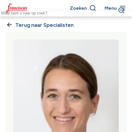
Overslaan
Zoeken
Menu
en
Keywords
naar
de
Specialisten
Kruimelpad
inhoud
gaan