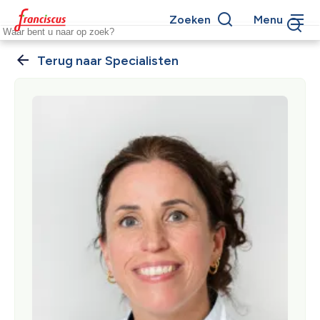
Overslaan
Zoeken
Menu
en
Keywords
naar
de
Specialisten
Kruimelpad
inhoud
gaan