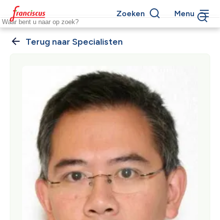
Overslaan
Zoeken
Menu
en
Keywords
naar
de
Specialisten
Kruimelpad
inhoud
gaan