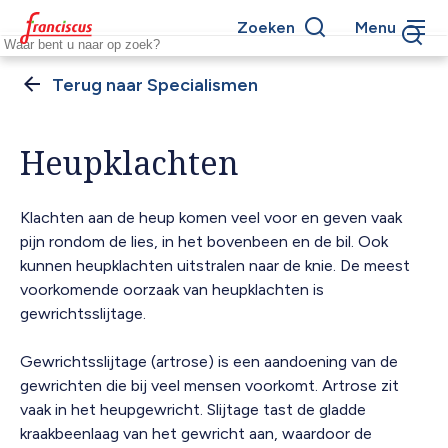
Overslaan
Zoeken
Menu
en
Keywords
naar
de
Specialismen
Kruimelpad
inhoud
gaan
Heupklachten
Klachten aan de heup komen veel voor en geven vaak
pijn rondom de lies, in het bovenbeen en de bil. Ook
kunnen heupklachten uitstralen naar de knie. De meest
voorkomende oorzaak van heupklachten is
gewrichtsslijtage.
Gewrichtsslijtage (artrose) is een aandoening van de
gewrichten die bij veel mensen voorkomt. Artrose zit
vaak in het heupgewricht. Slijtage tast de gladde
kraakbeenlaag van het gewricht aan, waardoor de