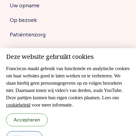
Uw opname
Op bezoek
Patiëntenzorg
Deze website gebruikt cookies
Disclaimer
Footer
Franciscus maakt gebruik van functionele en analytische cookies
Cookies
navigation
om haar websites goed te laten werken en te verbeteren. We
slaan hierbij geen persoonsgegevens op en volgen bezoekers
Cliëntenraad
niet. Daarnaast tonen wij video's van derden, zoals YouTube.
Colofon
Deze partijen kunnen hun eigen cookies plaatsen. Lees ons
cookiebeleid
voor meer informatie.
Sitemap
Accepteren
Privacyverklaring