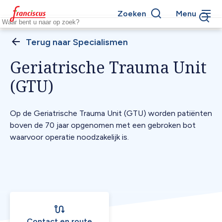
Overslaan
Zoeken
Menu
en
Keywords
naar
de
Specialismen
Kruimelpad
inhoud
Geriatrische Trauma Unit
gaan
(GTU)
Op de Geriatrische Trauma Unit (GTU) worden patiënten
boven de 70 jaar opgenomen met een gebroken bot
waarvoor operatie noodzakelijk is.
Contact en route