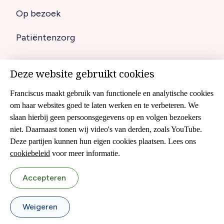
Op bezoek
Patiëntenzorg
Deze website gebruikt cookies
Disclaimer
Footer
Franciscus maakt gebruik van functionele en analytische cookies
Cookies
om haar websites goed te laten werken en te verbeteren. We
navigation
slaan hierbij geen persoonsgegevens op en volgen bezoekers
Cliëntenraad
niet. Daarnaast tonen wij video's van derden, zoals YouTube.
Colofon
Deze partijen kunnen hun eigen cookies plaatsen. Lees ons
cookiebeleid
voor meer informatie.
Sitemap
Accepteren
Privacyverklaring
Weigeren
Volg ons op: