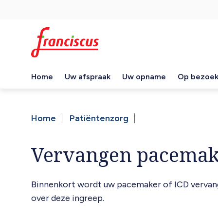
Overslaan
Top
en
naar
navigation
de
inhoud
gaan
Home
Uw afspraak
Uw opname
Op bezoe
Hoofdnavigatie
Home
Patiëntenzorg
Kruimelpad
Vervangen pacemake
Binnenkort wordt uw pacemaker of ICD vervange
over deze ingreep.