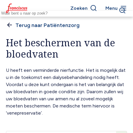
Overslaan
Zoeken
Menu
en
Keywords
naar
de
Patiëntenzorg
Kruimelpad
inhoud
gaan
Het beschermen van de
bloedvaten
U heeft een verminderde nierfunctie. Het is mogelijk dat
u in de toekomst een dialysebehandeling nodig heeft.
Voordat u deze kunt ondergaan is het van belangrijk dat
uw bloedvaten in goede conditie zijn. Daarom zullen wij
uw bloedvaten van uw armen nu al zoveel mogelijk
moeten beschermen. De medische term hiervoor is
‘venepreservatie’.