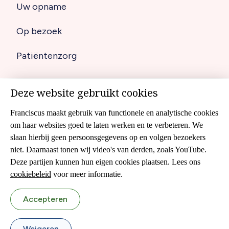
Uw opname
Op bezoek
Patiëntenzorg
Deze website gebruikt cookies
Disclaimer
Footer
Franciscus maakt gebruik van functionele en analytische cookies
Cookies
om haar websites goed te laten werken en te verbeteren. We
navigation
slaan hierbij geen persoonsgegevens op en volgen bezoekers
Cliëntenraad
niet. Daarnaast tonen wij video's van derden, zoals YouTube.
Colofon
Deze partijen kunnen hun eigen cookies plaatsen. Lees ons
cookiebeleid
voor meer informatie.
Sitemap
Accepteren
Privacyverklaring
Weigeren